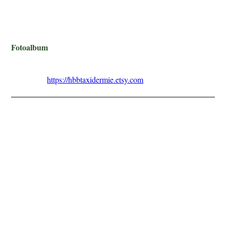
Fotoalbum
Ik werk over het algemeen in opdracht van klanten, maar soms
heb ik ook preparaten te koop. Neem gerust een kijkje in mijn
Etsy shop:
https://hbbtaxidermie.etsy.com
Taxidermie vos full mount